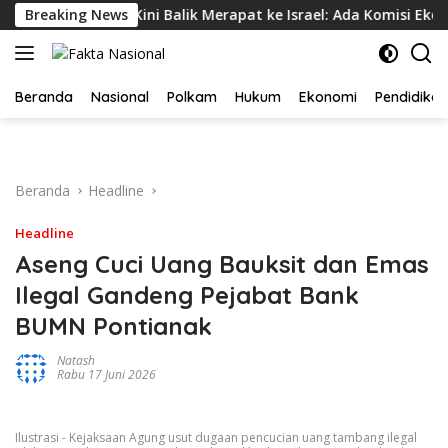
Langsung
an, Kolombia Kini Balik Merapat ke Israel: Ada Komisi Ekonom
Breaking News
ke
konten
Beranda
Nasional
Polkam
Hukum
Ekonomi
Pendidikan
Beranda
Headline
Headline
Aseng Cuci Uang Bauksit dan Emas
Ilegal Gandeng Pejabat Bank
BUMN Pontianak
Natash
Rabu 17 Juni 2026
Ilustrasi - Kejaksaan Agung usut dugaan pencucian uang tambang ilegal