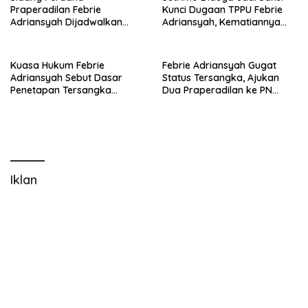
Praperadilan Febrie
Kunci Dugaan TPPU Febrie
Adriansyah Dijadwalkan
Adriansyah, Kematiannya
Pekan Depan, PN Jaksel
Dinilai Janggal
Registrasi Dua Gugatan
Kuasa Hukum Febrie
Febrie Adriansyah Gugat
Adriansyah Sebut Dasar
Status Tersangka, Ajukan
Penetapan Tersangka
Dua Praperadilan ke PN
Bermasalah
Jaksel
Iklan