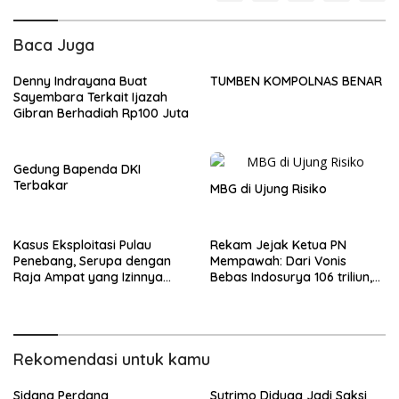
Baca Juga
Denny Indrayana Buat
TUMBEN KOMPOLNAS BENAR
Sayembara Terkait Ijazah
Gibran Berhadiah Rp100 Juta
Gedung Bapenda DKI
Terbakar
MBG di Ujung Risiko
Kasus Eksploitasi Pulau
Rekam Jejak Ketua PN
Penebang, Serupa dengan
Mempawah: Dari Vonis
Raja Ampat yang Izinnya
Bebas Indosurya 106 triliun,
Dicabut
Kasus Oli Palsu Kalbar
hingga Pernah dilaporkan ke
KY
Rekomendasi untuk kamu
Sidang Perdana
Sutrimo Diduga Jadi Saksi