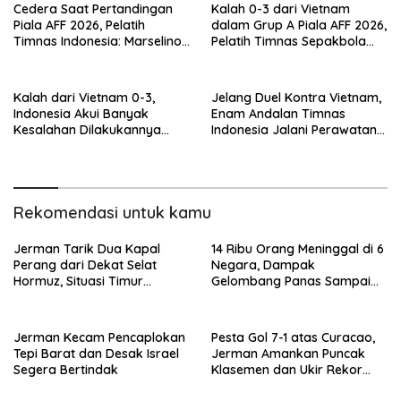
Cedera Saat Pertandingan
Kalah 0-3 dari Vietnam
Piala AFF 2026, Pelatih
dalam Grup A Piala AFF 2026,
Timnas Indonesia: Marselino
Pelatih Timnas Sepakbola
Ferdinan Dipastikan Tidak
Indonesia: Kerapatan
Akan Bermain
Formasi Tim Harus
Diperbaiki
Kalah dari Vietnam 0-3,
Jelang Duel Kontra Vietnam,
Indonesia Akui Banyak
Enam Andalan Timnas
Kesalahan Dilakukannya
Indonesia Jalani Perawatan
Berujung Kebobolan
Khusus
Rekomendasi untuk kamu
Jerman Tarik Dua Kapal
14 Ribu Orang Meninggal di 6
Perang dari Dekat Selat
Negara, Dampak
Hormuz, Situasi Timur
Gelombang Panas Sampai
Tengah Dinilai Belum Aman
Juni 2026
Jerman Kecam Pencaplokan
Pesta Gol 7-1 atas Curacao,
Tepi Barat dan Desak Israel
Jerman Amankan Puncak
Segera Bertindak
Klasemen dan Ukir Rekor
Dunia