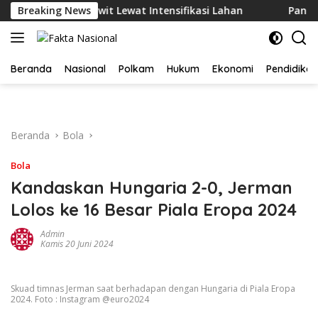
Langsung
uktivitas Sawit Lewat Intensifikasi Lahan
Breaking News
Panen Melim
ke
konten
Beranda
Nasional
Polkam
Hukum
Ekonomi
Pendidikan
Beranda
Bola
Bola
Kandaskan Hungaria 2-0, Jerman
Lolos ke 16 Besar Piala Eropa 2024
Admin
Kamis 20 Juni 2024
Skuad timnas Jerman saat berhadapan dengan Hungaria di Piala Eropa
2024. Foto : Instagram @euro2024