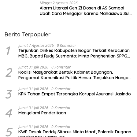
Minggu 2 Agustus 2026
Alarm Literasi Gen Z! Dosen di AS Sampai
Ubah Cara Mengajar karena Mahasiswa Sulit
Memahami Bacaan
Berita Terpopuler
1
Jumat 7 Agustus 2026
0 Komentar
Terjunkan Dinkes Kabupaten Bogor Terkait Keracunan
MBG, Bupati Rudy Susmanto: Minta Penghentian SPPG
dan Sampel Makanan Dikirim ke Lab
2
Jumat 31 Juli 2026
0 Komentar
Koalisi Masyarakat Bentuk Kabinet Bayangan,
Pengamat Komunikasi Politik Hensa: Tunjukkan Hanya
Bisa Pasrah atas Aslinya
3
Jumat 31 Juli 2026
0 Komentar
KPK Tahan Empat Tersangka Korupsi Asuransi Jasindo
4
Jumat 31 Juli 2026
0 Komentar
Menyelami Penderitaan
5
Jumat 31 Juli 2026
0 Komentar
KWP Desak Deddy Sitorus Minta Maaf, Polemik Dugaan