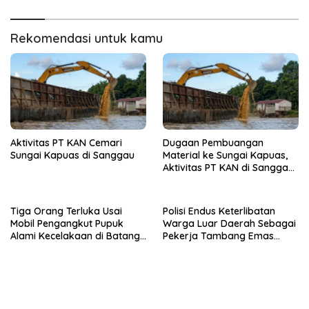
Untuk Kelancaran Ekonomi
Pesisir
Rekomendasi untuk kamu
Aktivitas PT KAN Cemari
Dugaan Pembuangan
Sungai Kapuas di Sanggau
Material ke Sungai Kapuas,
Aktivitas PT KAN di Sanggau
Tuai Sorotan Warga
Tiga Orang Terluka Usai
Polisi Endus Keterlibatan
Mobil Pengangkut Pupuk
Warga Luar Daerah Sebagai
Alami Kecelakaan di Batang
Pekerja Tambang Emas
Tarang Sanggau
Ilegal di Meliau Sanggau