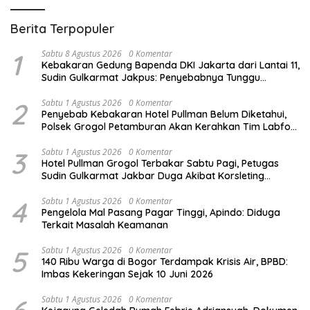
Berita Terpopuler
1
Sabtu 8 Agustus 2026
0 Komentar
Kebakaran Gedung Bapenda DKI Jakarta dari Lantai 11,
Sudin Gulkarmat Jakpus: Penyebabnya Tunggu
Penyelidikan Puslabfor Bareskrim Polri
2
Sabtu 1 Agustus 2026
0 Komentar
Penyebab Kebakaran Hotel Pullman Belum Diketahui,
Polsek Grogol Petamburan Akan Kerahkan Tim Labfor
Usut Kejadian
3
Sabtu 1 Agustus 2026
0 Komentar
Hotel Pullman Grogol Terbakar Sabtu Pagi, Petugas
Sudin Gulkarmat Jakbar Duga Akibat Korsleting
Kelistrikan di Lantai 2
4
Sabtu 1 Agustus 2026
0 Komentar
Pengelola Mal Pasang Pagar Tinggi, Apindo: Diduga
Terkait Masalah Keamanan
5
Sabtu 1 Agustus 2026
0 Komentar
140 Ribu Warga di Bogor Terdampak Krisis Air, BPBD:
Imbas Kekeringan Sejak 10 Juni 2026
Sabtu 1 Agustus 2026
0 Komentar