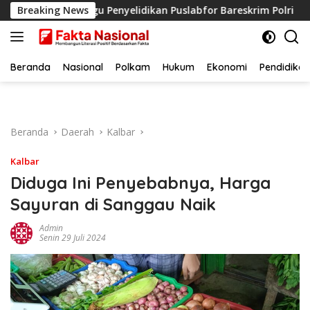
Langsung
ya Tunggu Penyelidikan Puslabfor Bareskrim Polri
Breaking News
Keba
ke
konten
Beranda
Nasional
Polkam
Hukum
Ekonomi
Pendidikan
Beranda
Daerah
Kalbar
Kalbar
Diduga Ini Penyebabnya, Harga
Sayuran di Sanggau Naik
Admin
Senin 29 Juli 2024