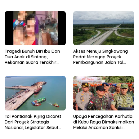
Kasus Oli Palsu Kalbar
Tuai Sorotan Warga
hingga Pernah dilaporkan ke
KY
Tragedi Bunuh Diri Ibu Dan
Akses Menuju Singkawang
Dua Anak di Sintang,
Padat Merayap Proyek
Rekaman Suara Terakhir
Pembangunan Jalan Tol
Bikin Pilu
Kalbar Makin Mendesak?
Tol Pontianak Kijing Dicoret
Upaya Pencegahan Karhutla
Dari Proyek Strategis
di Kubu Raya Dimaksimalkan
Nasional, Legislator Sebut
Melalui Ancaman Sanksi
Pembangunan Jalan Tol
Pidana Berat
Kalbar Sangat Dibutuhkan