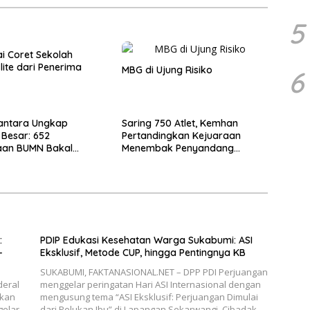
5
i Coret Sekolah
lite dari Penerima
MBG di Ujung Risiko
6
antara Ungkap
Saring 750 Atlet, Kemhan
Besar: 652
Pertandingkan Kejuaraan
aan BUMN Bakal
Menembak Penyandang
s Jadi 250
Disabilitas 2026
:
PDIP Edukasi Kesehatan Warga Sukabumi: ASI
-
Eksklusif, Metode CUP, hingga Pentingnya KB
SUKABUMI, FAKTANASIONAL.NET – DPP PDI Perjuangan
deral
menggelar peringatan Hari ASI Internasional dengan
skan
mengusung tema “ASI Eksklusif: Perjuangan Dimulai
gelar
dari Pelukan Ibu” di Lapangan Sekarwangi, Cibadak,