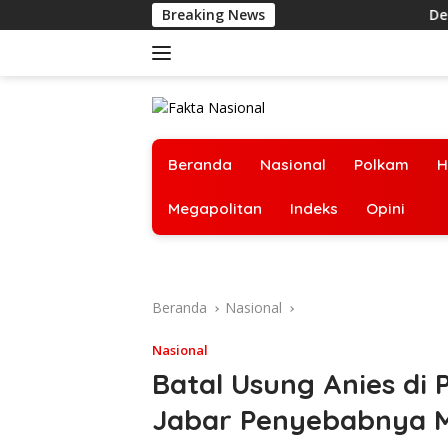
Langsung
Breaking News
Debat Kus
ke
konten
Beranda
Nasional
Polkam
H
Megapolitan
Indeks
Opini
Beranda
Nasional
Nasional
Batal Usung Anies di 
Jabar Penyebabnya 