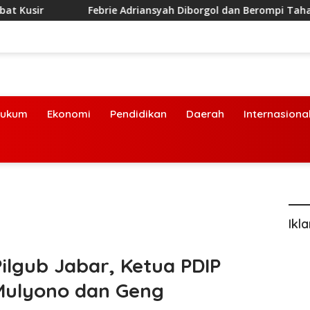
ir
Febrie Adriansyah Diborgol dan Berompi Tahanan, Ti
ukum
Ekonomi
Pendidikan
Daerah
Internasiona
Ikl
Pilgub Jabar, Ketua PDIP
Mulyono dan Geng