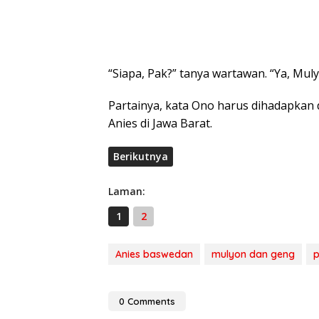
“Siapa, Pak?” tanya wartawan. “Ya, Mul
Partainya, kata Ono harus dihadapkan
Anies di Jawa Barat.
Berikutnya
Laman:
1
2
Anies baswedan
mulyon dan geng
p
0 Comments