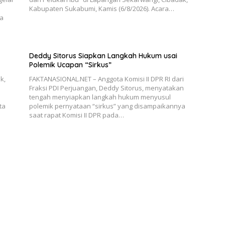
Kabupaten Sukabumi, Kamis (6/8/2026). Acara…
ra
Deddy Sitorus Siapkan Langkah Hukum usai
Polemik Ucapan “Sirkus”
k,
FAKTANASIONAL.NET – Anggota Komisi II DPR RI dari
Fraksi PDI Perjuangan, Deddy Sitorus, menyatakan
tengah menyiapkan langkah hukum menyusul
ta
polemik pernyataan “sirkus” yang disampaikannya
saat rapat Komisi II DPR pada…