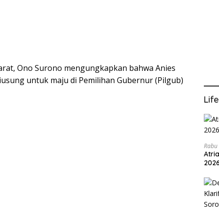
arat, Ono Surono mengungkapkan bahwa Anies
sung untuk maju di Pemilihan Gubernur (Pilgub)
Lif
Rabu 
Atri
202