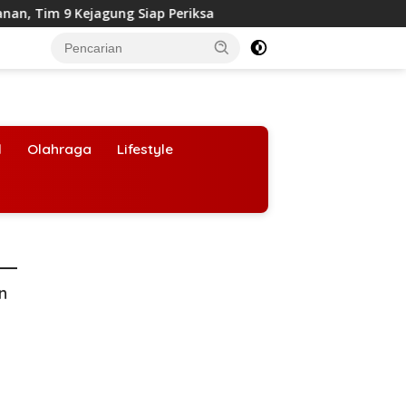
m 9 Kejagung Siap Periksa
BGN Mulai Coret Sekolah Sw
l
Olahraga
Lifestyle
an