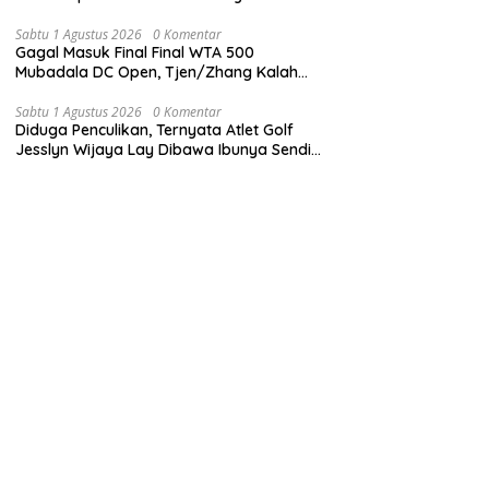
Sabtu 1 Agustus 2026
0 Komentar
Gagal Masuk Final Final WTA 500
Mubadala DC Open, Tjen/Zhang Kalah
dari Klepac/Ninomiya dengan Skor 1-2
Jumat Malam
Sabtu 1 Agustus 2026
0 Komentar
Diduga Penculikan, Ternyata Atlet Golf
Jesslyn Wijaya Lay Dibawa Ibunya Sendiri
ke Malaysia dan Thailand