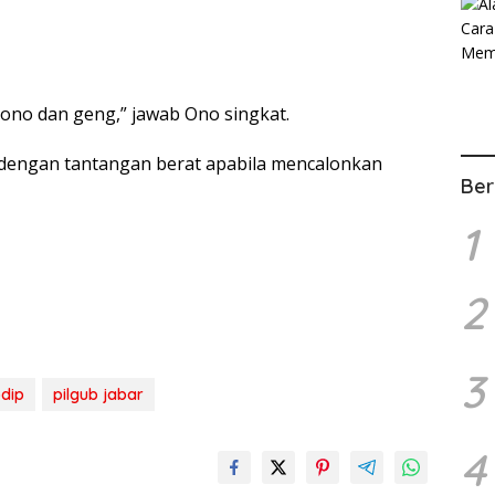
yono dan geng,” jawab Ono singkat.
 dengan tantangan berat apabila mencalonkan
Ber
1
2
3
dip
pilgub jabar
4