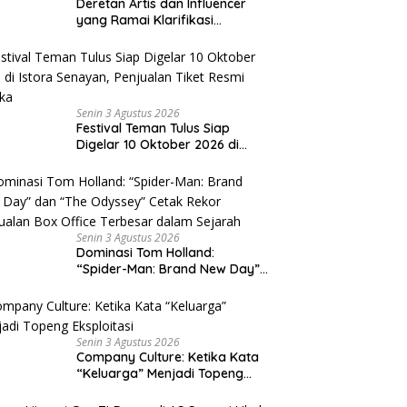
Deretan Artis dan Influencer
yang Ramai Klarifikasi
Sepanjang 2026, Siapa Saja
yang Jadi Sorotan?
Senin 3 Agustus 2026
Festival Teman Tulus Siap
Digelar 10 Oktober 2026 di
Istora Senayan, Penjualan Tiket
Resmi Dibuka
Senin 3 Agustus 2026
Dominasi Tom Holland:
“Spider-Man: Brand New Day”
dan “The Odyssey” Cetak
Rekor Penjualan Box Office
Terbesar dalam Sejarah
Senin 3 Agustus 2026
Company Culture: Ketika Kata
“Keluarga” Menjadi Topeng
Eksploitasi