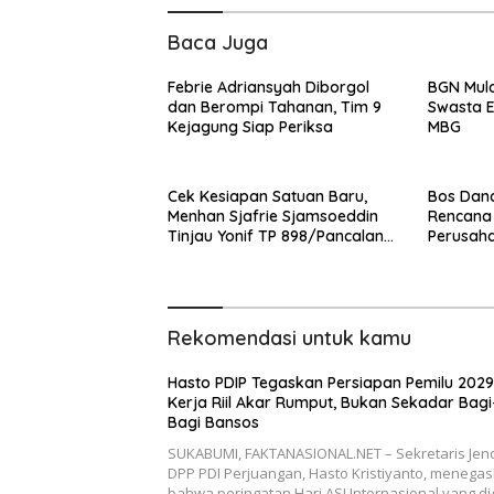
Baca Juga
Febrie Adriansyah Diborgol
BGN Mula
dan Berompi Tahanan, Tim 9
Swasta E
Kejagung Siap Periksa
MBG
Cek Kesiapan Satuan Baru,
Bos Dan
Menhan Sjafrie Sjamsoeddin
Rencana 
Tinjau Yonif TP 898/Pancalang
Perusah
Cakti di Kampar
Dipangka
Rekomendasi untuk kamu
Hasto PDIP Tegaskan Persiapan Pemilu 2029
Kerja Riil Akar Rumput, Bukan Sekadar Bagi
Bagi Bansos
SUKABUMI, FAKTANASIONAL.NET – Sekretaris Jen
DPP PDI Perjuangan, Hasto Kristiyanto, menega
bahwa peringatan Hari ASI Internasional yang di