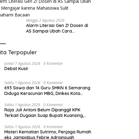
Minggu 2 Agustus 2026
Alarm Literasi Gen Z! Dosen di
AS Sampai Ubah Cara
Mengajar karena Mahasiswa
Sulit Memahami Bacaan
ita Terpopuler
Jumat 7 Agustus 2026
0 Komentar
Debat Kusir
Sabtu 1 Agustus 2026
0 Komentar
693 Siswa dan 14 Guru SMKN 6 Semarang
Diduga Keracunan MBG, Dinkes Kota
Semarang: Sudah Ditangani dan Akan
Diselidiki
Sabtu 1 Agustus 2026
0 Komentar
Raja Juli Antoni Belum Dipanggil KPK
Terkait Dugaan Suap Bupati Kuansing,
Direktur Penyidikan: Bukan Berani atau
Tidak
Sabtu 1 Agustus 2026
0 Komentar
Misteri Kematian Sutrimo, Penjaga Rumah
eks Jampidsus Febrie Adriansyah