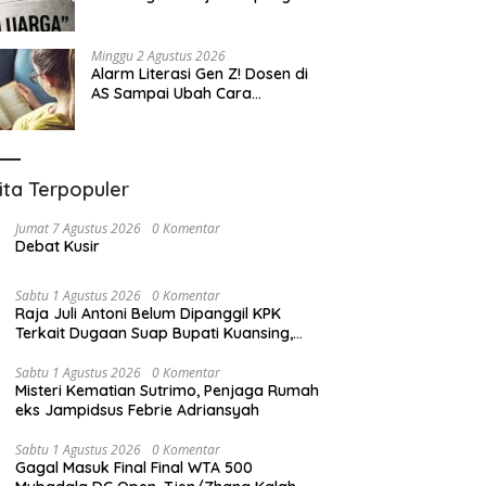
Eksploitasi
Minggu 2 Agustus 2026
Alarm Literasi Gen Z! Dosen di
AS Sampai Ubah Cara
Mengajar karena Mahasiswa
Sulit Memahami Bacaan
ita Terpopuler
Jumat 7 Agustus 2026
0 Komentar
Debat Kusir
Sabtu 1 Agustus 2026
0 Komentar
Raja Juli Antoni Belum Dipanggil KPK
Terkait Dugaan Suap Bupati Kuansing,
Direktur Penyidikan: Bukan Berani atau
Tidak
Sabtu 1 Agustus 2026
0 Komentar
Misteri Kematian Sutrimo, Penjaga Rumah
eks Jampidsus Febrie Adriansyah
Sabtu 1 Agustus 2026
0 Komentar
Gagal Masuk Final Final WTA 500