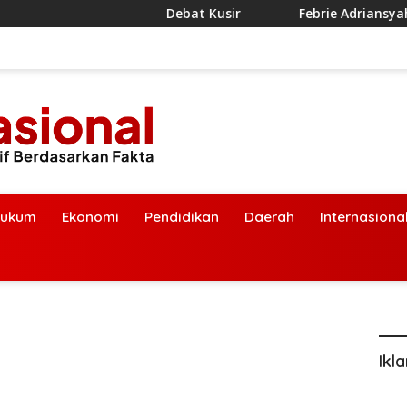
Debat Kusir
Febrie Adriansyah Diborgol d
ukum
Ekonomi
Pendidikan
Daerah
Internasiona
Ikl