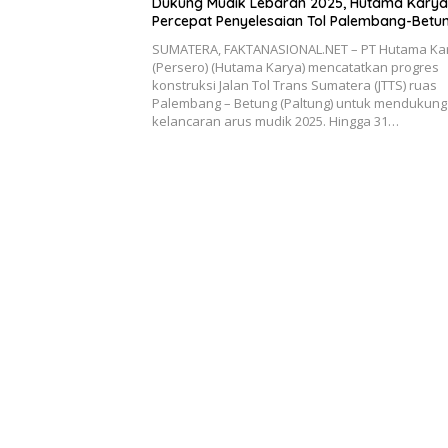
Dukung Mudik Lebaran 2025, Hutama Karya
Percepat Penyelesaian Tol Palembang-Betu
SUMATERA, FAKTANASIONAL.NET – PT Hutama Ka
(Persero) (Hutama Karya) mencatatkan progres
konstruksi Jalan Tol Trans Sumatera (JTTS) ruas
Palembang – Betung (Paltung) untuk mendukung
kelancaran arus mudik 2025. Hingga 31…