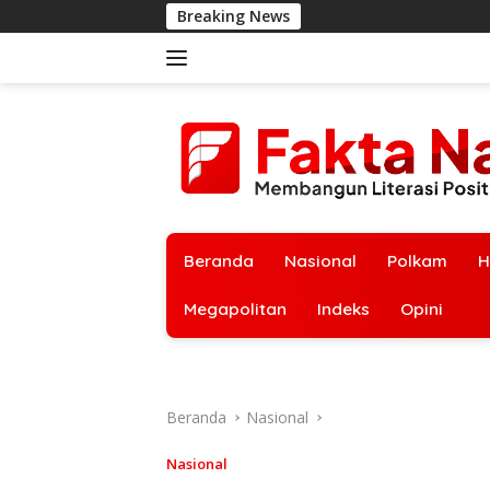
Langsung
Breaking News
ke
konten
Beranda
Nasional
Polkam
H
Megapolitan
Indeks
Opini
Beranda
Nasional
Nasional