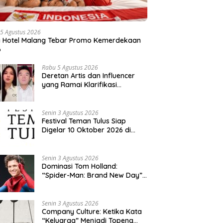
5 Agustus 2026
a Hotel Malang Tebar Promo Kemerdekaan
6
Rabu 5 Agustus 2026
Deretan Artis dan Influencer
yang Ramai Klarifikasi
Sepanjang 2026, Siapa Saja
yang Jadi Sorotan?
Senin 3 Agustus 2026
Festival Teman Tulus Siap
Digelar 10 Oktober 2026 di
Istora Senayan, Penjualan Tiket
Resmi Dibuka
Senin 3 Agustus 2026
Dominasi Tom Holland:
“Spider-Man: Brand New Day”
dan “The Odyssey” Cetak
Rekor Penjualan Box Office
Terbesar dalam Sejarah
Senin 3 Agustus 2026
Company Culture: Ketika Kata
“Keluarga” Menjadi Topeng