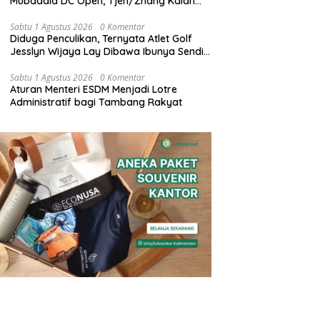
Mubadala DC Open, Tjen/Zhang Kalah
dari Klepac/Ninomiya dengan Skor 1-2
Jumat Malam
Sabtu 1 Agustus 2026
0 Komentar
Diduga Penculikan, Ternyata Atlet Golf
Jesslyn Wijaya Lay Dibawa Ibunya Sendiri
ke Malaysia dan Thailand
Sabtu 1 Agustus 2026
0 Komentar
Aturan Menteri ESDM Menjadi Lotre
Administratif bagi Tambang Rakyat