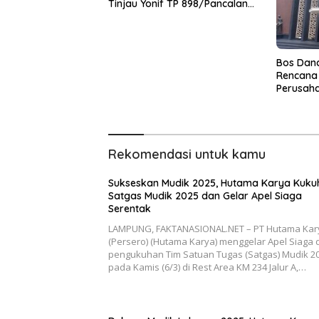
Tinjau Yonif TP 898/Pancalang
Cakti di Kampar
Bos Dan
Rencana 
Perusah
Dipangka
Rekomendasi untuk kamu
Sukseskan Mudik 2025, Hutama Karya Kuku
Satgas Mudik 2025 dan Gelar Apel Siaga
Serentak
LAMPUNG, FAKTANASIONAL.NET – PT Hutama Kar
(Persero) (Hutama Karya) menggelar Apel Siaga 
pengukuhan Tim Satuan Tugas (Satgas) Mudik 2
pada Kamis (6/3) di Rest Area KM 234 Jalur A,…