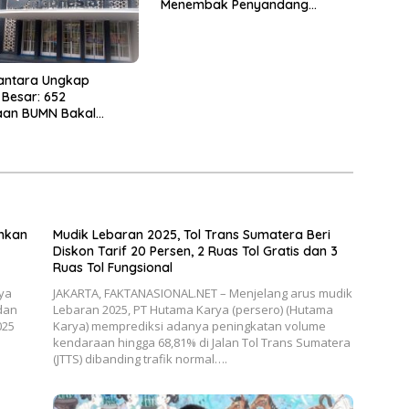
Menembak Penyandang
Disabilitas 2026
antara Ungkap
Besar: 652
aan BUMN Bakal
s Jadi 250
hkan
Mudik Lebaran 2025, Tol Trans Sumatera Beri
Diskon Tarif 20 Persen, 2 Ruas Tol Gratis dan 3
Ruas Tol Fungsional
ya
JAKARTA, FAKTANASIONAL.NET – Menjelang arus mudik
dan
Lebaran 2025, PT Hutama Karya (persero) (Hutama
025
Karya) memprediksi adanya peningkatan volume
kendaraan hingga 68,81% di Jalan Tol Trans Sumatera
(JTTS) dibanding trafik normal….