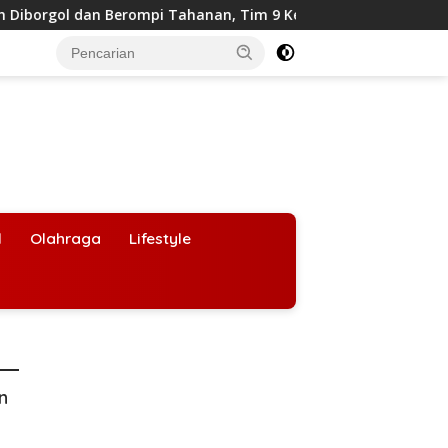
an Berompi Tahanan, Tim 9 Kejagung Siap Periksa
BGN 
l
Olahraga
Lifestyle
an