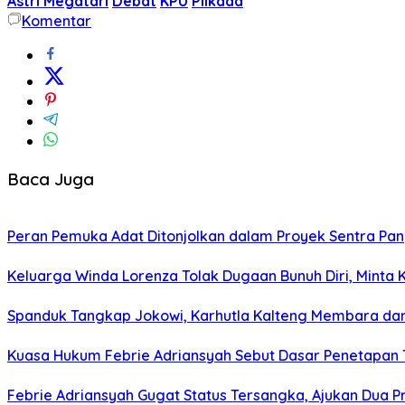
Astri Megatari
Debat
KPU
Pilkada
Komentar
Baca Juga
Peran Pemuka Adat Ditonjolkan dalam Proyek Sentra Pa
Keluarga Winda Lorenza Tolak Dugaan Bunuh Diri, Minta 
Spanduk Tangkap Jokowi, Karhutla Kalteng Membara da
Kuasa Hukum Febrie Adriansyah Sebut Dasar Penetapan
Febrie Adriansyah Gugat Status Tersangka, Ajukan Dua P