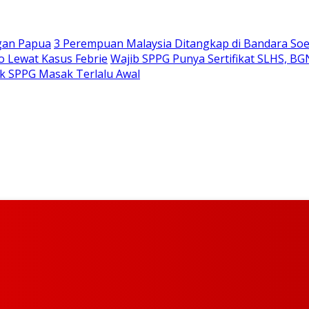
gan Papua
3 Perempuan Malaysia Ditangkap di Bandara So
 Lewat Kasus Febrie
Wajib SPPG Punya Sertifikat SLHS, BG
k SPPG Masak Terlalu Awal