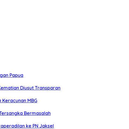
ngan Papua
Kematian Diusut Transparan
n Keracunan MBG
 Tersangka Bermasalah
raperadilan ke PN Jaksel