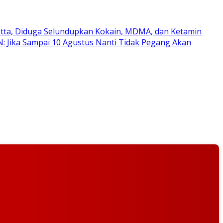
etta, Diduga Selundupkan Kokain, MDMA, dan Ketamin
N: Jika Sampai 10 Agustus Nanti Tidak Pegang Akan