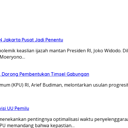
N Jakarta Pusat Jadi Penentu
ik keaslian ijazah mantan Presiden RI, Joko Widodo. Dila
) Moeryono…
DPR, Dorong Pembentukan Timsel Gabungan
 (KPU) RI, Arief Budiman, melontarkan usulan progresif t
isi UU Pemilu
nekankan pentingnya optimalisasi waktu penyelenggaraan 
KPU memandang bahwa kepastian…