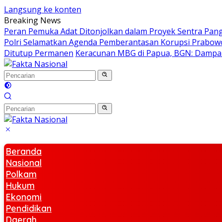
Langsung ke konten
Breaking News
Peran Pemuka Adat Ditonjolkan dalam Proyek Sentra Pan
Polri Selamatkan Agenda Pemberantasan Korupsi Prabowo
Ditutup Permanen
Keracunan MBG di Papua, BGN: Dampa
Beranda
Nasional
Polkam
Hukum
Ekonomi
Pendidikan
Daerah