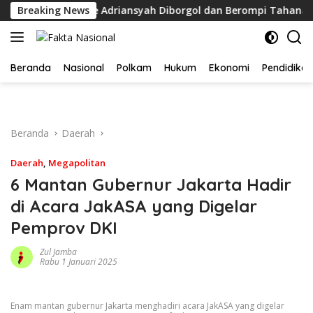
Langsung
ir
Breaking News
Febrie Adriansyah Diborgol dan Berompi Tahanan, Ti
ke
konten
Beranda
Nasional
Polkam
Hukum
Ekonomi
Pendidikan
Beranda
Daerah
Daerah
,
Megapolitan
6 Mantan Gubernur Jakarta Hadir
di Acara JakASA yang Digelar
Pemprov DKI
Zul Jamba
Rabu 1 Januari 2025
Enam mantan gubernur Jakarta menghadiri acara JakASA yang digelar