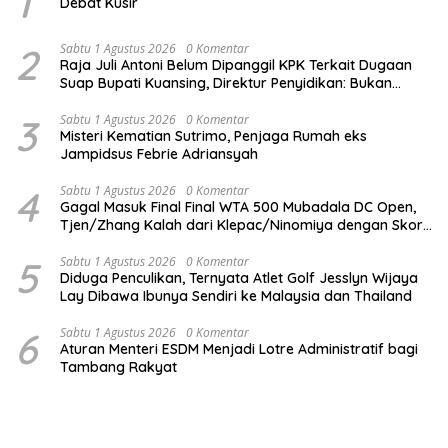
1
Debat Kusir
2
Sabtu 1 Agustus 2026
0 Komentar
Raja Juli Antoni Belum Dipanggil KPK Terkait Dugaan
Suap Bupati Kuansing, Direktur Penyidikan: Bukan
Berani atau Tidak
3
Sabtu 1 Agustus 2026
0 Komentar
Misteri Kematian Sutrimo, Penjaga Rumah eks
Jampidsus Febrie Adriansyah
4
Sabtu 1 Agustus 2026
0 Komentar
Gagal Masuk Final Final WTA 500 Mubadala DC Open,
Tjen/Zhang Kalah dari Klepac/Ninomiya dengan Skor
1-2 Jumat Malam
5
Sabtu 1 Agustus 2026
0 Komentar
Diduga Penculikan, Ternyata Atlet Golf Jesslyn Wijaya
Lay Dibawa Ibunya Sendiri ke Malaysia dan Thailand
6
Sabtu 1 Agustus 2026
0 Komentar
Aturan Menteri ESDM Menjadi Lotre Administratif bagi
Tambang Rakyat