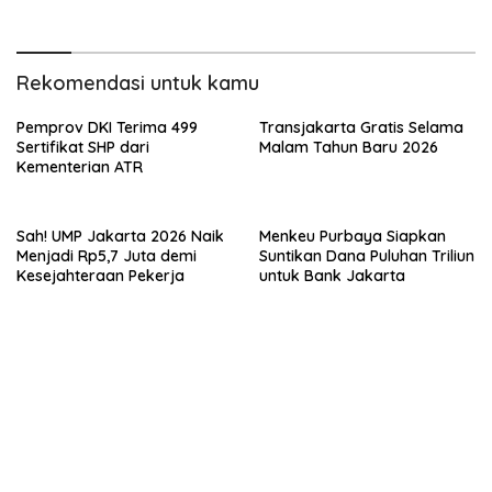
Pemeliharaan Infrastruktur
Perintahkan Bulog Kirim
Kelistrikan
Beras Murah
Rekomendasi untuk kamu
Pemprov DKI Terima 499
Transjakarta Gratis Selama
Sertifikat SHP dari
Malam Tahun Baru 2026
Kementerian ATR
Sah! UMP Jakarta 2026 Naik
Menkeu Purbaya Siapkan
Menjadi Rp5,7 Juta demi
Suntikan Dana Puluhan Triliun
Kesejahteraan Pekerja
untuk Bank Jakarta