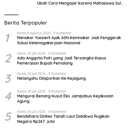
Ubah Cara Mengajar karena Mahasiswa Sulit
Memahami Bacaan
Berita Terpopuler
1
Kamis 6 Agustus 2026
0 Komentar
Menaker Yassierli Ajak ASN Kemnaker Jadi Penggerak
Solusi Ketenagakerjaan Nasional
2
Kamis 30 Juli 2026
0 Komentar
Ada Anggota Polri yang Jadi Tersangka Kasus
Pemerasan Bupati Pemalang
3
Kamis 30 Juli 2026
0 Komentar
Netanyahu Dilaporkan Ke Kejagung
4
Kamis 30 Juli 2026
0 Komentar
Mengurai Benang Kusut Eks Jampidsus Kejaksaan
Agung
5
Kamis 30 Juli 2026
0 Komentar
Bendahara Dinkes Tanah Laut Didakwa Rugikan
Negara Rp267 Juta