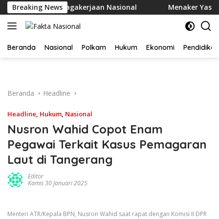
Langsung
k Solusi Ketenagakerjaan Nasional
Breaking News
Menaker Yassierli D
ke
konten
Beranda
Nasional
Polkam
Hukum
Ekonomi
Pendidikan
Beranda
Headline
Headline
,
Hukum
,
Nasional
Nusron Wahid Copot Enam
Pegawai Terkait Kasus Pemagaran
Laut di Tangerang
Editor
Kamis 30 Januari 2025
Menteri ATR/Kepala BPN, Nusron Wahid saat rapat dengan Komisi II DPR