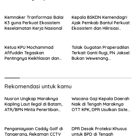
Nasional
Kemnaker Tranformasi Balai
Kepala BSKDN Kemendagri
K3 guna Perkuat Ekosistem
Ajak Pemkab Bantul Perkuat
Keselamatan Kerja Nasional
Ekosistem dan Hilirisasi
Inovasi
Ketua KPU Mochammad
Tolak Gugatan Praperadilan
Afifuddin Tegaskan
Terkait Ganti Rugi, PN Jaksel:
Pentingnya Keikhlasan dan
Bukan Wewenang
Kolaborasi Jajaran
Pengadilan dan Bisa
Diajukan ke Kemenkeu
Rekomendasi untuk kamu
Nusron Ungkap Maraknya
Wacana Gaji Kepala Daerah
Kapling Laut Ilegal di Batam,
Naik di Tengah Maraknya
ATR/BPN Minta Penertiban
OTT KPK, DPR Usulkan Sistem
Segera
Berbasis Kinerja
Penganiayaan Caddy Golf di
DPR Desak Proteksi Khusus
Tangerang, Rekaman CCTV
untuk BPD di Tengah