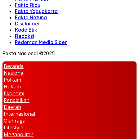
Fakta Riau
Fakta Yogyakarta
Fakta Natuna
Disclaimer
Kode Etik
Redaksi
Pedoman Media Siber
Fakta Nasional ©2025
Beranda
Nasional
Polkam
Hukum
Ekonomi
Pendidikan
Daerah
Internasional
Olahraga
Lifestyle
Megapolitan