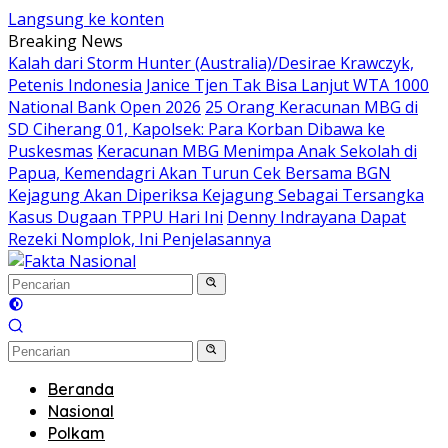
Langsung ke konten
Breaking News
Kalah dari Storm Hunter (Australia)/Desirae Krawczyk,
Petenis Indonesia Janice Tjen Tak Bisa Lanjut WTA 1000
National Bank Open 2026
25 Orang Keracunan MBG di
SD Ciherang 01, Kapolsek: Para Korban Dibawa ke
Puskesmas
Keracunan MBG Menimpa Anak Sekolah di
Papua, Kemendagri Akan Turun Cek Bersama BGN
Kejagung Akan Diperiksa Kejagung Sebagai Tersangka
Kasus Dugaan TPPU Hari Ini
Denny Indrayana Dapat
Rezeki Nomplok, Ini Penjelasannya
Beranda
Nasional
Polkam