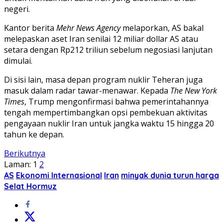
negeri.
Kantor berita
Mehr News Agency
melaporkan, AS bakal
melepaskan aset Iran senilai 12 miliar dollar AS atau
setara dengan Rp212 triliun sebelum negosiasi lanjutan
dimulai.
Di sisi lain, masa depan program nuklir Teheran juga
masuk dalam radar tawar-menawar. Kepada
The New York
Times
, Trump mengonfirmasi bahwa pemerintahannya
tengah mempertimbangkan opsi pembekuan aktivitas
pengayaan nuklir Iran untuk jangka waktu 15 hingga 20
tahun ke depan.
Berikutnya
Laman:
1
2
AS
Ekonomi Internasional
Iran
minyak dunia turun harga
Selat Hormuz