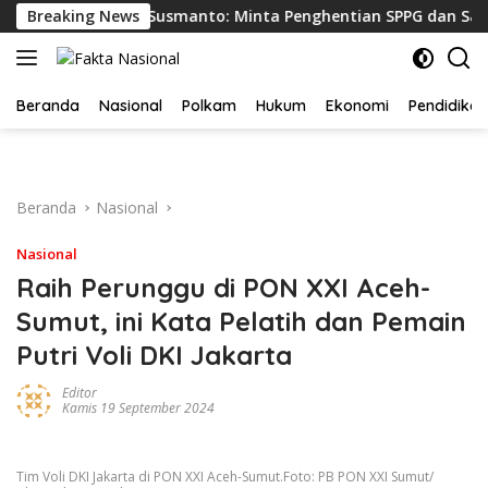
Langsung
 Bupati Rudy Susmanto: Minta Penghentian SPPG dan Sampel M
Breaking News
ke
konten
Beranda
Nasional
Polkam
Hukum
Ekonomi
Pendidikan
Beranda
Nasional
Nasional
Raih Perunggu di PON XXI Aceh-
Sumut, ini Kata Pelatih dan Pemain
Putri Voli DKI Jakarta
Editor
Kamis 19 September 2024
Tim Voli DKI Jakarta di PON XXI Aceh-Sumut.Foto: PB PON XXI Sumut/