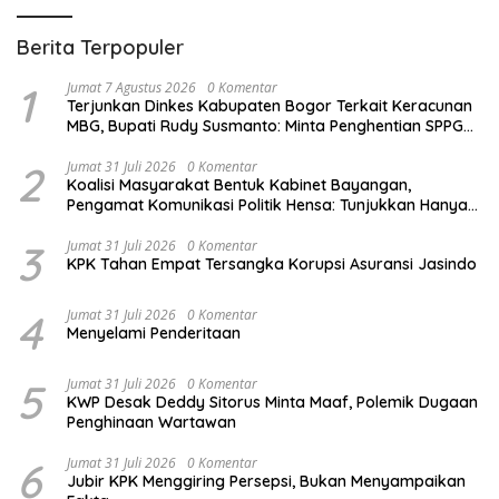
Berita Terpopuler
1
Jumat 7 Agustus 2026
0 Komentar
Terjunkan Dinkes Kabupaten Bogor Terkait Keracunan
MBG, Bupati Rudy Susmanto: Minta Penghentian SPPG
dan Sampel Makanan Dikirim ke Lab
2
Jumat 31 Juli 2026
0 Komentar
Koalisi Masyarakat Bentuk Kabinet Bayangan,
Pengamat Komunikasi Politik Hensa: Tunjukkan Hanya
Bisa Pasrah atas Aslinya
3
Jumat 31 Juli 2026
0 Komentar
KPK Tahan Empat Tersangka Korupsi Asuransi Jasindo
4
Jumat 31 Juli 2026
0 Komentar
Menyelami Penderitaan
5
Jumat 31 Juli 2026
0 Komentar
KWP Desak Deddy Sitorus Minta Maaf, Polemik Dugaan
Penghinaan Wartawan
6
Jumat 31 Juli 2026
0 Komentar
Jubir KPK Menggiring Persepsi, Bukan Menyampaikan