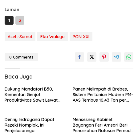
Laman:
1
2
Aceh-Sumut
Eko Waluyo
PON XXI
0 Comments
Baca Juga
Dukung Mandatori B50,
Panen Melimpah di Brebes,
Kementan Genjot
Sistem Pertanian Modern PM-
Produktivitas Sawit Lewat
AAS Tembus 10,43 Ton per
Intensifikasi Lahan
Hektare
Denny Indrayana Dapat
Mensesneg Kabinet
Rezeki Nomplok, Ini
Bayangan Feri Amsari Beri
Penjelasannya
Pencerahan Ratusan Pemuda
di UHN Tegal