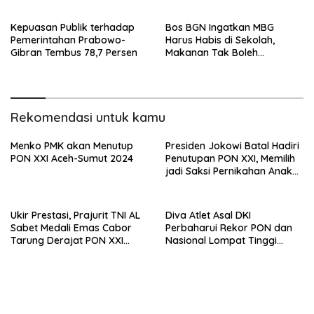
Kepuasan Publik terhadap
Bos BGN Ingatkan MBG
Pemerintahan Prabowo-
Harus Habis di Sekolah,
Gibran Tembus 78,7 Persen
Makanan Tak Boleh
Disimpan Lebih dari 4 Jam
Rekomendasi untuk kamu
Menko PMK akan Menutup
Presiden Jokowi Batal Hadiri
PON XXI Aceh-Sumut 2024
Penutupan PON XXI, Memilih
jadi Saksi Pernikahan Anak
Khofifah
Ukir Prestasi, Prajurit TNI AL
Diva Atlet Asal DKI
Sabet Medali Emas Cabor
Perbaharui Rekor PON dan
Tarung Derajat PON XXI
Nasional Lompat Tinggi
Sumut-Aceh
Galah di PON XXI