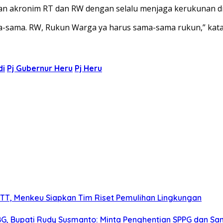
an akronim RT dan RW dengan selalu menjaga kerukunan di
-sama. RW, Rukun Warga ya harus sama-sama rukun,” kat
di
Pj Gubernur Heru
Pj Heru
T, Menkeu Siapkan Tim Riset Pemulihan Lingkungan
G, Bupati Rudy Susmanto: Minta Penghentian SPPG dan Sa