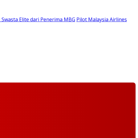
 Swasta Elite dari Penerima MBG
Pilot Malaysia Airlines