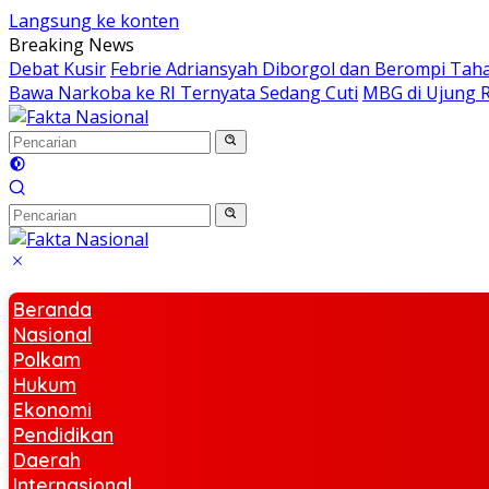
Langsung ke konten
Breaking News
Debat Kusir
Febrie Adriansyah Diborgol dan Berompi Taha
Bawa Narkoba ke RI Ternyata Sedang Cuti
MBG di Ujung R
Beranda
Nasional
Polkam
Hukum
Ekonomi
Pendidikan
Daerah
Internasional