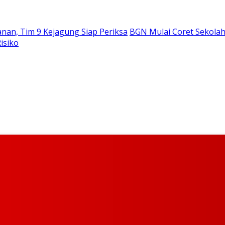
nan, Tim 9 Kejagung Siap Periksa
BGN Mulai Coret Sekolah
isiko