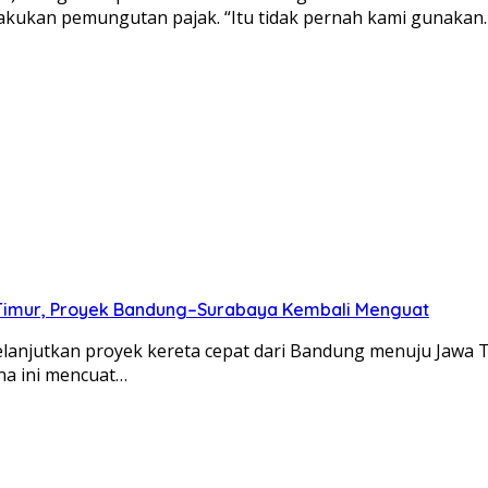
akukan pemungutan pajak. “Itu tidak pernah kami gunakan
a Timur, Proyek Bandung–Surabaya Kembali Menguat
utkan proyek kereta cepat dari Bandung menuju Jawa Timu
na ini mencuat…