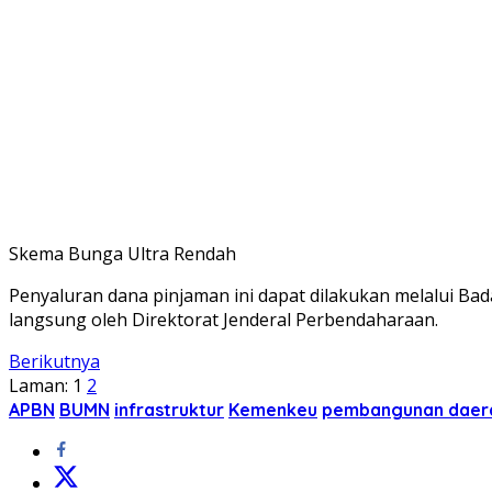
Skema Bunga Ultra Rendah
Penyaluran dana pinjaman ini dapat dilakukan melalui Ba
langsung oleh Direktorat Jenderal Perbendaharaan.
Berikutnya
Laman:
1
2
APBN
BUMN
infrastruktur
Kemenkeu
pembangunan daer