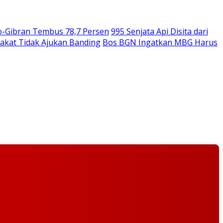
o-Gibran Tembus 78,7 Persen
995 Senjata Api Disita dari
akat Tidak Ajukan Banding
Bos BGN Ingatkan MBG Harus