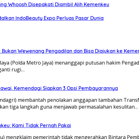
tang Whoosh Disepakati Diambil Alih Kemenkeu
alkan IndoBeauty Expo Perluas Pasar Dunia
sel: Bukan Wewenang Pengadilan dan Bisa Diajukan ke Kem
ya (Polda Metro Jaya) menanggapi putusan hakim Pengadila
ganti rugi…
egawai, Kemendagi Siapkan 3 Opsi Pembayarannya
dagri) membantah penolakan anggapan tambahan Transfe
pkan tiga langkah guna menjawab permasalahan kesulitan…
nkeu: Kami Tidak Pernah Pakai
 mengklaim pemerintah tidak mengerahkan Bintara Pemb