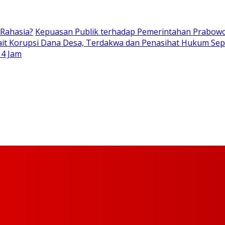
 Rahasia?
Kepuasan Publik terhadap Pemerintahan Prabow
it Korupsi Dana Desa, Terdakwa dan Penasihat Hukum Sep
 4 Jam