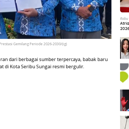
Rabu 
Atri
202
Prestasi Gemilang Periode 2026-2030/(ig)
ran dari berbagai sumber terpercaya, babak baru
t di Kota Seribu Sungai resmi bergulir.