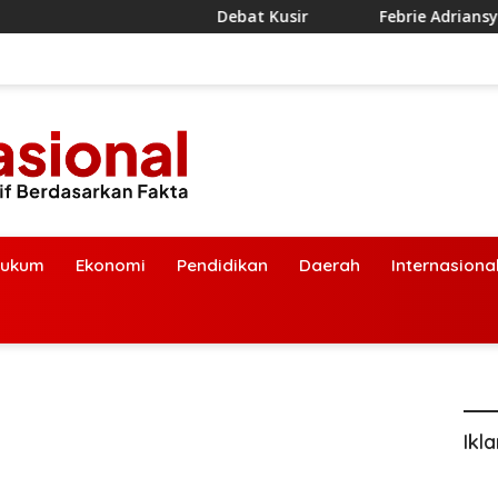
Debat Kusir
Febrie Adriansyah Diborgol 
ukum
Ekonomi
Pendidikan
Daerah
Internasiona
Ikl