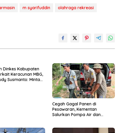
armasin
m syarifuddin
olahraga rekreasi
n Dinkes Kabupaten
rkait Keracunan MBG,
udy Susmanto: Minta
tian SPPG dan Sampel
Dikirim ke Lab
Cegah Gagal Panen di
Pesawaran, Kementan
Salurkan Pompa Air dan
Penampung Air