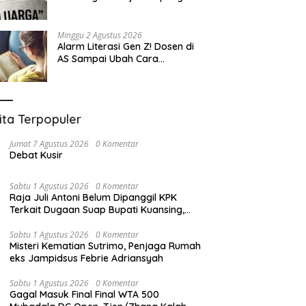
Eksploitasi
Minggu 2 Agustus 2026
Alarm Literasi Gen Z! Dosen di
AS Sampai Ubah Cara
Mengajar karena Mahasiswa
Sulit Memahami Bacaan
ita Terpopuler
Jumat 7 Agustus 2026
0 Komentar
Debat Kusir
Sabtu 1 Agustus 2026
0 Komentar
Raja Juli Antoni Belum Dipanggil KPK
Terkait Dugaan Suap Bupati Kuansing,
Direktur Penyidikan: Bukan Berani atau
Tidak
Sabtu 1 Agustus 2026
0 Komentar
Misteri Kematian Sutrimo, Penjaga Rumah
eks Jampidsus Febrie Adriansyah
Sabtu 1 Agustus 2026
0 Komentar
Gagal Masuk Final Final WTA 500