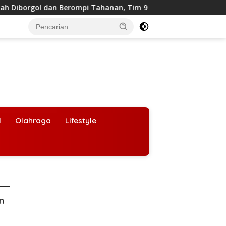
dan Berompi Tahanan, Tim 9 Kejagung Siap Periksa
BGN
l
Olahraga
Lifestyle
an