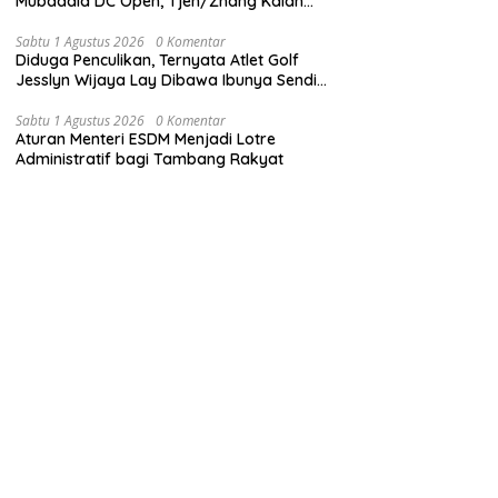
Mubadala DC Open, Tjen/Zhang Kalah
dari Klepac/Ninomiya dengan Skor 1-2
Jumat Malam
Sabtu 1 Agustus 2026
0 Komentar
Diduga Penculikan, Ternyata Atlet Golf
Jesslyn Wijaya Lay Dibawa Ibunya Sendiri
ke Malaysia dan Thailand
Sabtu 1 Agustus 2026
0 Komentar
Aturan Menteri ESDM Menjadi Lotre
Administratif bagi Tambang Rakyat