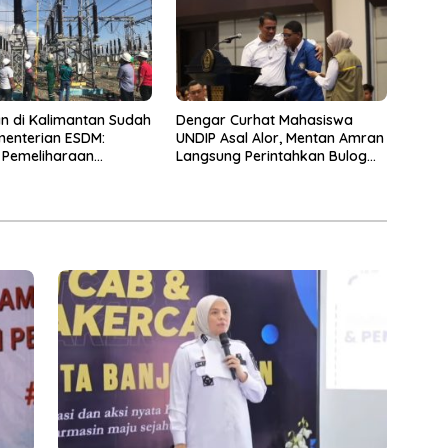
kan di Kalimantan Sudah
Dengar Curhat Mahasiswa
menterian ESDM:
UNDIP Asal Alor, Mentan Amran
Pemeliharaan
Langsung Perintahkan Bulog
ktur Kelistrikan
Kirim Beras Murah