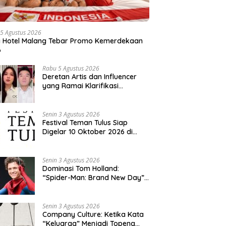
5 Agustus 2026
a Hotel Malang Tebar Promo Kemerdekaan
6
Rabu 5 Agustus 2026
Deretan Artis dan Influencer
yang Ramai Klarifikasi
Sepanjang 2026, Siapa Saja
yang Jadi Sorotan?
Senin 3 Agustus 2026
Festival Teman Tulus Siap
Digelar 10 Oktober 2026 di
Istora Senayan, Penjualan Tiket
Resmi Dibuka
Senin 3 Agustus 2026
Dominasi Tom Holland:
“Spider-Man: Brand New Day”
dan “The Odyssey” Cetak
Rekor Penjualan Box Office
Terbesar dalam Sejarah
Senin 3 Agustus 2026
Company Culture: Ketika Kata
“Keluarga” Menjadi Topeng