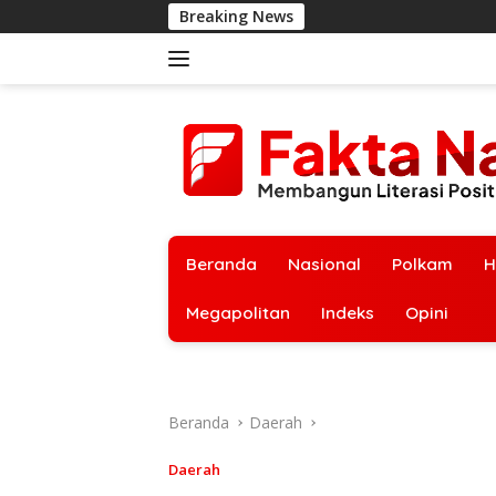
Langsung
Breaking News
ke
konten
Beranda
Nasional
Polkam
H
Megapolitan
Indeks
Opini
Beranda
Daerah
Daerah