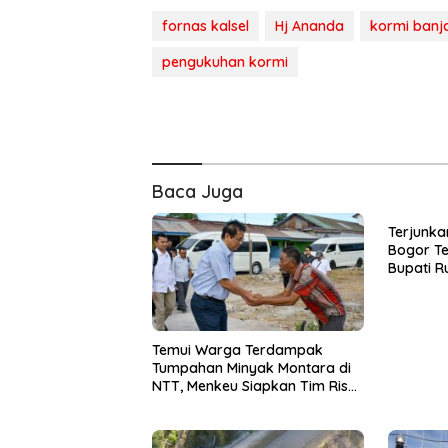
fornas kalsel
Hj Ananda
kormi banj
pengukuhan kormi
Baca Juga
Terjunka
Bogor Te
Bupati R
Penghen
Makanan 
Temui Warga Terdampak
Tumpahan Minyak Montara di
NTT, Menkeu Siapkan Tim Riset
Pemulihan Lingkungan