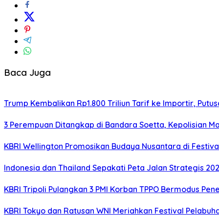
Baca Juga
Trump Kembalikan Rp1.800 Triliun Tarif ke Importir, P
3 Perempuan Ditangkap di Bandara Soetta, Kepolisian Ma
KBRI Wellington Promosikan Budaya Nusantara di Festiva
Indonesia dan Thailand Sepakati Peta Jalan Strategis 2
KBRI Tripoli Pulangkan 3 PMI Korban TPPO Bermodus Pene
KBRI Tokyo dan Ratusan WNI Meriahkan Festival Pelabu