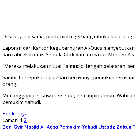
Di saat yang sama, pintu-pintu gerbang dibuka lebar ba
Laporan dari Kantor Kegubernuran Al-Quds menyebutkan aks
dan rabi ekstremis Yehuda Glick dan termasuk Menteri Ke
“Mereka melakukan ritual Talmud di tengah pelataran, sem
Sambil bertepuk tangan dan bernyanyi, pemukim terus me
orang.
Menanggapi peristiwa tersebut, Pemimpin Umum Wahdah I
pemukim Yahudi.
Berikutnya
Laman:
1
2
Ben-Gvir
Masjid Al-Aqsa
Pemukim Yahudi
Ustadz Zaitun 