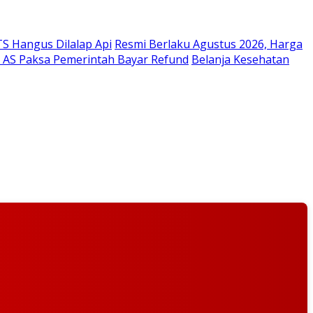
S Hangus Dilalap Api
Resmi Berlaku Agustus 2026, Harga
g AS Paksa Pemerintah Bayar Refund
Belanja Kesehatan