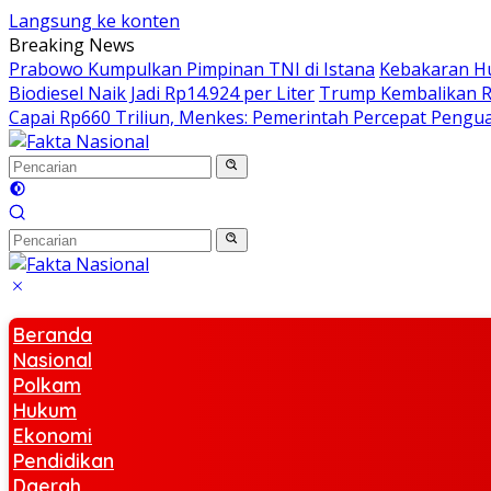
Langsung ke konten
Breaking News
Prabowo Kumpulkan Pimpinan TNI di Istana
Kebakaran Hu
Biodiesel Naik Jadi Rp14.924 per Liter
Trump Kembalikan Rp
Capai Rp660 Triliun, Menkes: Pemerintah Percepat Pengua
Beranda
Nasional
Polkam
Hukum
Ekonomi
Pendidikan
Daerah