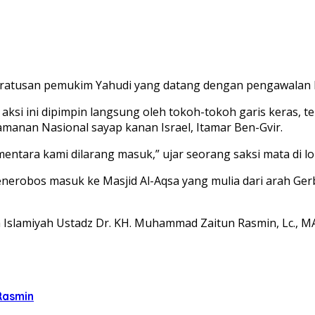
gi ratusan pemukim Yahudi yang datang dengan pengawalan 
i ini dipimpin langsung oleh tokoh-tokoh garis keras, ter
amanan Nasional sayap kanan Israel, Itamar Ben-Gvir.
entara kami dilarang masuk,” ujar seorang saksi mata di lo
nerobos masuk ke Masjid Al-Aqsa yang mulia dari arah Ge
slamiyah Ustadz Dr. KH. Muhammad Zaitun Rasmin, Lc., MA
Rasmin