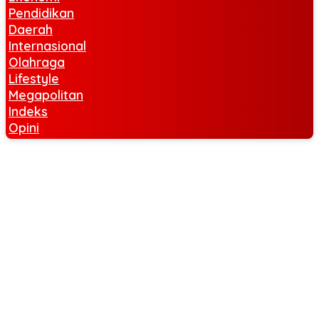
Pendidikan
Daerah
Internasional
Olahraga
Lifestyle
Megapolitan
Indeks
Opini