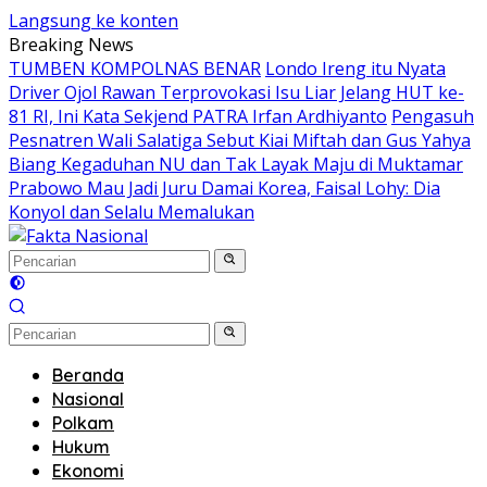
Langsung ke konten
Breaking News
TUMBEN KOMPOLNAS BENAR
Londo Ireng itu Nyata
Driver Ojol Rawan Terprovokasi Isu Liar Jelang HUT ke-
81 RI, Ini Kata Sekjend PATRA Irfan Ardhiyanto
Pengasuh
Pesnatren Wali Salatiga Sebut Kiai Miftah dan Gus Yahya
Biang Kegaduhan NU dan Tak Layak Maju di Muktamar
Prabowo Mau Jadi Juru Damai Korea, Faisal Lohy: Dia
Konyol dan Selalu Memalukan
Beranda
Nasional
Polkam
Hukum
Ekonomi