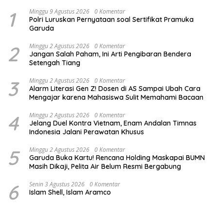
1
Minggu 9 Agustus 2026
0 Komentar
Polri Luruskan Pernyataan soal Sertifikat Pramuka
Garuda
2
Minggu 2 Agustus 2026
0 Komentar
Jangan Salah Paham, Ini Arti Pengibaran Bendera
Setengah Tiang
3
Minggu 2 Agustus 2026
0 Komentar
Alarm Literasi Gen Z! Dosen di AS Sampai Ubah Cara
Mengajar karena Mahasiswa Sulit Memahami Bacaan
4
Minggu 2 Agustus 2026
0 Komentar
Jelang Duel Kontra Vietnam, Enam Andalan Timnas
Indonesia Jalani Perawatan Khusus
5
Minggu 2 Agustus 2026
0 Komentar
Garuda Buka Kartu! Rencana Holding Maskapai BUMN
Masih Dikaji, Pelita Air Belum Resmi Bergabung
6
Senin 3 Agustus 2026
0 Komentar
Islam Shell, Islam Aramco