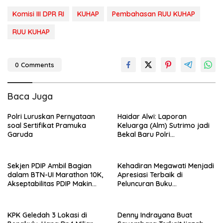
Komisi III DPR RI
KUHAP
Pembahasan RUU KUHAP
RUU KUHAP
0 Comments
Baca Juga
Polri Luruskan Pernyataan
Haidar Alwi: Laporan
soal Sertifikat Pramuka
Keluarga (Alm) Sutrimo jadi
Garuda
Bekal Baru Polri
Menyempurnakan
Pembongkaran Kasus Febrie
Sekjen PDIP Ambil Bagian
Kehadiran Megawati Menjadi
dalam BTN-UI Marathon 10K,
Apresiasi Terbaik di
Akseptabilitas PDIP Makin
Peluncuran Buku
Melesat!!!
Autobiografi Erros Djarot
Volume 2 dan 3
KPK Geledah 3 Lokasi di
Denny Indrayana Buat