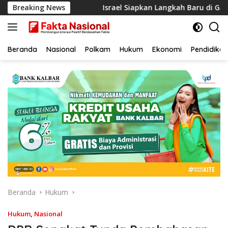
Langsung
ramuka Garuda
Breaking News
Israel Siapkan Langkah Baru di Gaza, Se
ke
konten
Beranda
Nasional
Polkam
Hukum
Ekonomi
Pendidikan
Beranda
Hukum
Hukum
,
Nasional