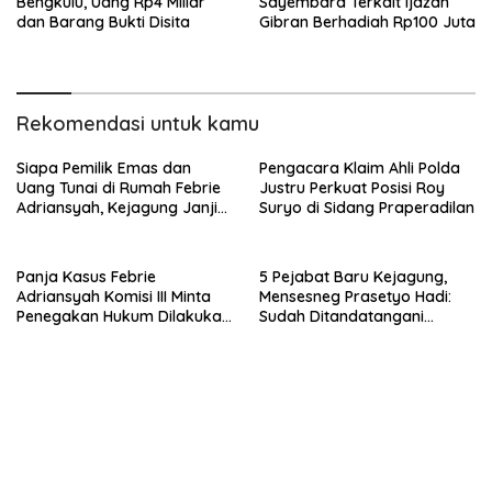
Bengkulu, Uang Rp4 Miliar
Sayembara Terkait Ijazah
dan Barang Bukti Disita
Gibran Berhadiah Rp100 Juta
Rekomendasi untuk kamu
Siapa Pemilik Emas dan
Pengacara Klaim Ahli Polda
Uang Tunai di Rumah Febrie
Justru Perkuat Posisi Roy
Adriansyah, Kejagung Janji
Suryo di Sidang Praperadilan
Akan Ungkap dalam
Persidangan
Panja Kasus Febrie
5 Pejabat Baru Kejagung,
Adriansyah Komisi III Minta
Mensesneg Prasetyo Hadi:
Penegakan Hukum Dilakukan
Sudah Ditandatangani
Setara dengan Proses
Keppres Berdasarkan Usulan
Hukum
Jakgung