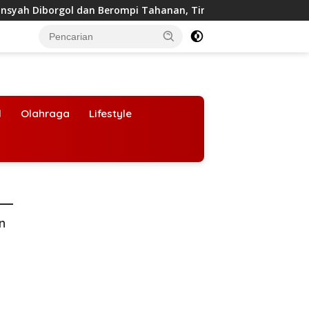
 Diborgol dan Berompi Tahanan, Tim 9 Kejagung Siap Periksa
l
Olahraga
Lifestyle
an