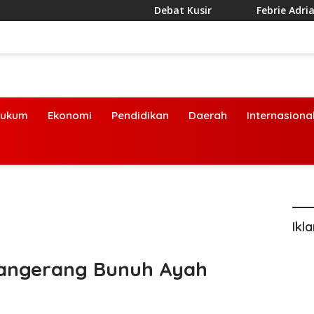
Debat Kusir
Febrie Adriansyah
ukum
Ekonomi
Pendidikan
Daerah
Internasiona
Ikl
 Tangerang Bunuh Ayah