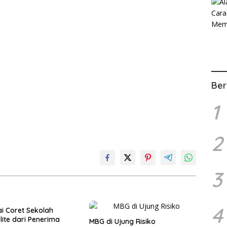
Ber
1
2
3
4
i Coret Sekolah
lite dari Penerima
MBG di Ujung Risiko