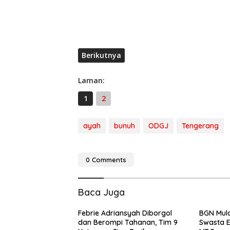
Berikutnya
Laman:
1
2
ayah
bunuh
ODGJ
Tengerang
0 Comments
Baca Juga
Febrie Adriansyah Diborgol
BGN Mula
dan Berompi Tahanan, Tim 9
Swasta E