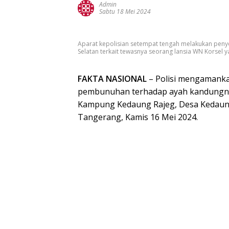
Admin
Sabtu 18 Mei 2024
Aparat kepolisian setempat tengah melakukan pen
Selatan terkait tewasnya seorang lansia WN Korsel y
FAKTA NASIONAL
– Polisi mengamanka
pembunuhan terhadap ayah kandungnya be
Kampung Kedaung Rajeg, Desa Kedaun
Tangerang, Kamis 16 Mei 2024.