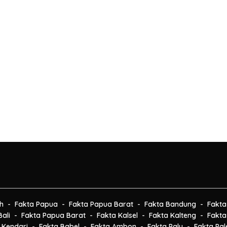
h
Fakta Papua
Fakta Papua Barat
Fakta Bandung
Fakta
ali
Fakta Papua Barat
Fakta Kalsel
Fakta Kalteng
Fakta
 Kendari
Fakta Babel
Fakta Ambon
Fakta Palu
Fakta Pa