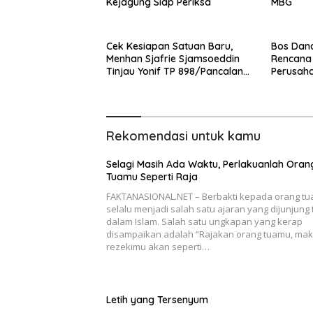
Kejagung Siap Periksa
MBG
Cek Kesiapan Satuan Baru,
Bos Dan
Menhan Sjafrie Sjamsoeddin
Rencana 
Tinjau Yonif TP 898/Pancalang
Perusah
Cakti di Kampar
Dipangka
Rekomendasi untuk kamu
Selagi Masih Ada Waktu, Perlakuanlah Oran
Tuamu Seperti Raja
FAKTANASIONAL.NET – Berbakti kepada orang tu
selalu menjadi salah satu ajaran yang dijunjung t
dalam Islam. Salah satu ungkapan yang kerap
disampaikan adalah “Rajakan orang tuamu, ma
rezekimu akan seperti…
Letih yang Tersenyum