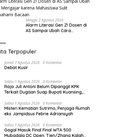
Minggu 2 Agustus 2026
Alarm Literasi Gen Z! Dosen di
AS Sampai Ubah Cara
Mengajar karena Mahasiswa
Sulit Memahami Bacaan
ita Terpopuler
Jumat 7 Agustus 2026
0 Komentar
Debat Kusir
Sabtu 1 Agustus 2026
0 Komentar
Raja Juli Antoni Belum Dipanggil KPK
Terkait Dugaan Suap Bupati Kuansing,
Direktur Penyidikan: Bukan Berani atau
Tidak
Sabtu 1 Agustus 2026
0 Komentar
Misteri Kematian Sutrimo, Penjaga Rumah
eks Jampidsus Febrie Adriansyah
Sabtu 1 Agustus 2026
0 Komentar
Gagal Masuk Final Final WTA 500
Mubadala DC Open, Tjen/Zhang Kalah