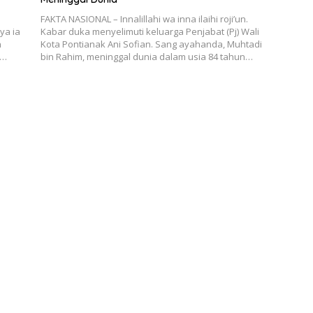
FAKTA NASIONAL – Innalillahi wa inna ilaihi roji’un.
ya ia
Kabar duka menyelimuti keluarga Penjabat (Pj) Wali
n
Kota Pontianak Ani Sofian. Sang ayahanda, Muhtadi
m…
bin Rahim, meninggal dunia dalam usia 84 tahun…