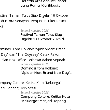
Deretan Artis dan Influencer
yang Ramai Klarifikasi
Sepanjang 2026, Siapa Saja
yang Jadi Sorotan?
Senin 3 Agustus 2026
Festival Teman Tulus Siap
Digelar 10 Oktober 2026 di
Istora Senayan, Penjualan Tiket
Resmi Dibuka
Senin 3 Agustus 2026
Dominasi Tom Holland:
“Spider-Man: Brand New Day”
dan “The Odyssey” Cetak
Rekor Penjualan Box Office
Terbesar dalam Sejarah
Senin 3 Agustus 2026
Company Culture: Ketika Kata
“Keluarga” Menjadi Topeng
Eksploitasi