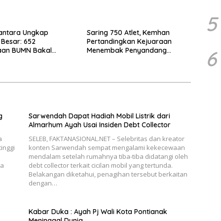
5
antara Ungkap
Saring 750 Atlet, Kemhan
Besar: 652
Pertandingkan Kejuaraan
aan BUMN Bakal
Menembak Penyandang
6
s Jadi 250
Disabilitas 2026
g
Sarwendah Dapat Hadiah Mobil Listrik dari
Almarhum Ayah Usai Insiden Debt Collector
a
SELEB, FAKTANASIONAL.NET – Selebritas dan kreator
inggi
konten Sarwendah sempat mengalami kekecewaan
mendalam setelah rumahnya tiba-tiba didatangi oleh
ka
debt collector terkait cicilan mobil yang tertunda.
Belakangan diketahui, penagihan tersebut berkaitan
dengan…
Kabar Duka : Ayah Pj Wali Kota Pontianak
Meninggal Dunia