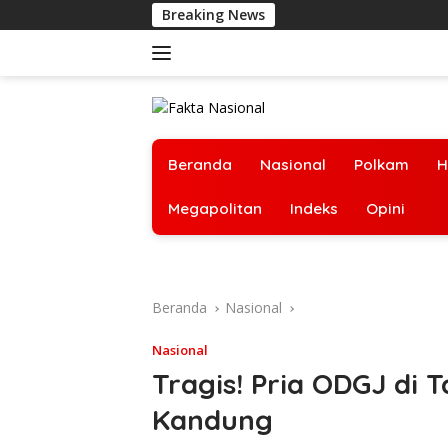
Langsung
Breaking News
ke
konten
Beranda
Nasional
Polkam
H
Megapolitan
Indeks
Opini
Beranda
Nasional
Nasional
Tragis! Pria ODGJ di
Kandung