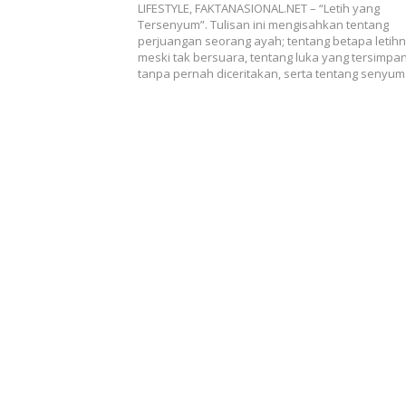
LIFESTYLE, FAKTANASIONAL.NET – “Letih yang
Tersenyum”. Tulisan ini mengisahkan tentang
perjuangan seorang ayah; tentang betapa letihn
meski tak bersuara, tentang luka yang tersimpa
tanpa pernah diceritakan, serta tentang senyu