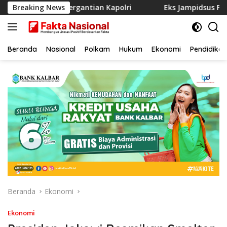
Langsung
an!” Rumor Pergantian Kapolri
Breaking News
Eks Jampidsus Febrie D
ke
konten
Beranda
Nasional
Polkam
Hukum
Ekonomi
Pendidikan
Beranda
Ekonomi
Ekonomi