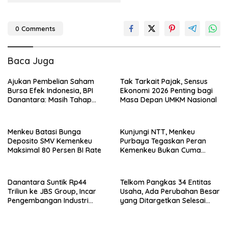
0 Comments
Baca Juga
Ajukan Pembelian Saham
Tak Tarkait Pajak, Sensus
Bursa Efek Indonesia, BPI
Ekonomi 2026 Penting bagi
Danantara: Masih Tahap
Masa Depan UMKM Nasional
Pembahasan OJK dan BEI
Menkeu Batasi Bunga
Kunjungi NTT, Menkeu
Deposito SMV Kemenkeu
Purbaya Tegaskan Peran
Maksimal 80 Persen BI Rate
Kemenkeu Bukan Cuma
Bagi-Bagi Anggaran
Danantara Suntik Rp44
Telkom Pangkas 34 Entitas
Triliun ke JBS Group, Incar
Usaha, Ada Perubahan Besar
Pengembangan Industri
yang Ditargetkan Selesai
Protein Nasional
2027