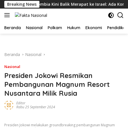
Langsung
Hubungan, Kolombia Kini Balik Merapat ke Israel: Ada Komisi
Breaking News
ke
konten
Beranda
Nasional
Polkam
Hukum
Ekonomi
Pendidikan
Beranda
Nasional
Nasional
Presiden Jokowi Resmikan
Pembangunan Magnum Resort
Nusantara Milik Rusia
Editor
Rabu 25 September 2024
Presiden Jokowi melakukan groundbreaking pembangunan Magnum