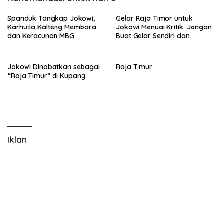
Spanduk Tangkap Jokowi,
Gelar Raja Timor untuk
Karhutla Kalteng Membara
Jokowi Menuai Kritik: Jangan
dan Keracunan MBG
Buat Gelar Sendiri dan
Mengatasnamakan
Masyarakat Adat Pulau
Timor!!
Jokowi Dinobatkan sebagai
Raja Timur
“Raja Timur” di Kupang
Iklan