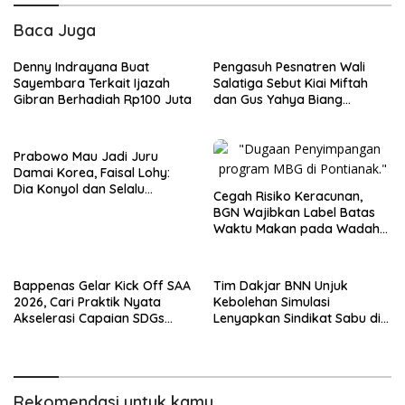
Baca Juga
Denny Indrayana Buat
Pengasuh Pesnatren Wali
Sayembara Terkait Ijazah
Salatiga Sebut Kiai Miftah
Gibran Berhadiah Rp100 Juta
dan Gus Yahya Biang
Kegaduhan NU dan Tak
Layak Maju di Muktamar
Prabowo Mau Jadi Juru
Damai Korea, Faisal Lohy:
Dia Konyol dan Selalu
Cegah Risiko Keracunan,
Memalukan
BGN Wajibkan Label Batas
Waktu Makan pada Wadah
MBG
Bappenas Gelar Kick Off SAA
Tim Dakjar BNN Unjuk
2026, Cari Praktik Nyata
Kebolehan Simulasi
Akselerasi Capaian SDGs
Lenyapkan Sindikat Sabu di
Menuju 2030
Brimob Kelapa Dua
Rekomendasi untuk kamu