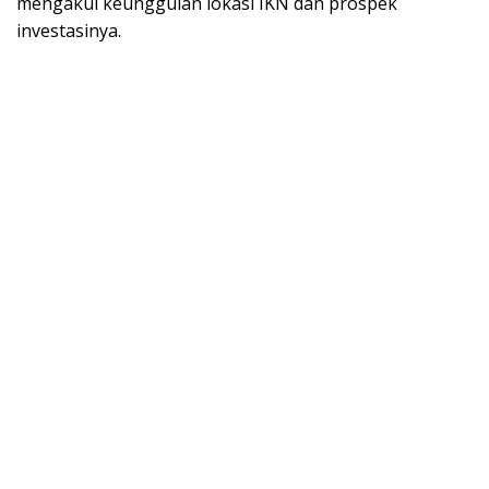
mengakui keunggulan lokasi IKN dan prospek
investasinya.