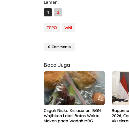
Laman:
1
2
TPPO
WNI
0 Comments
Baca Juga
Cegah Risiko Keracunan, BGN
Bappenas
Wajibkan Label Batas Waktu
2026, Ca
Makan pada Wadah MBG
Akselera
Menuju 