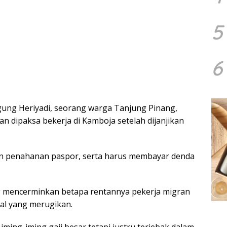
5
6
gung Heriyadi, seorang warga Tanjung Pinang,
n dipaksa bekerja di Kamboja setelah dijanjikan
n penahanan paspor, serta harus membayar denda
mencerminkan betapa rentannya pekerja migran
gal yang merugikan.
iming-iming gaji besar tetapi justru terjebak dalam