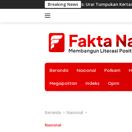
Langsung
armat Jakpus: Urai Tumpukan Kertas Cegah Api Kembali Menyala
Breaking News
ke
konten
Beranda
Nasional
Polkam
H
Megapolitan
Indeks
Opini
Beranda
Nasional
Nasional