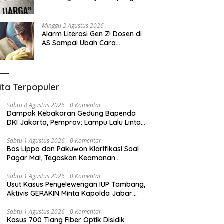
Eksploitasi
Minggu 2 Agustus 2026
Alarm Literasi Gen Z! Dosen di
AS Sampai Ubah Cara
Mengajar karena Mahasiswa
Sulit Memahami Bacaan
ita Terpopuler
Sabtu 8 Agustus 2026
0 Komentar
Dampak Kebakaran Gedung Bapenda
DKI Jakarta, Pemprov: Lampu Lalu Lintas
Dari Otomatis Menjadi Manual
Sabtu 1 Agustus 2026
0 Komentar
Bos Lippo dan Pakuwon Klarifikasi Soal
Pagar Mal, Tegaskan Keamanan
Indonesia Tetap Kondusif
Sabtu 1 Agustus 2026
0 Komentar
Usut Kasus Penyelewengan IUP Tambang,
Aktivis GERAKIN Minta Kapolda Jabar
Irjen Pipit Dinonaktifkan
Sabtu 1 Agustus 2026
0 Komentar
Kasus 700 Tiang Fiber Optik Disidik