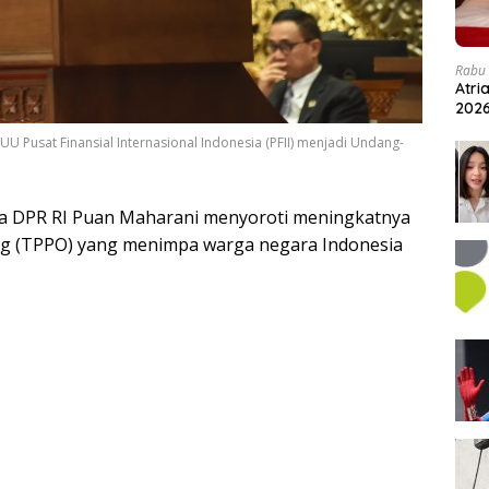
Rabu 
Atri
202
 Pusat Finansial Internasional Indonesia (PFII) menjadi Undang-
a DPR RI Puan Maharani menyoroti meningkatnya
ng (TPPO) yang menimpa warga negara Indonesia