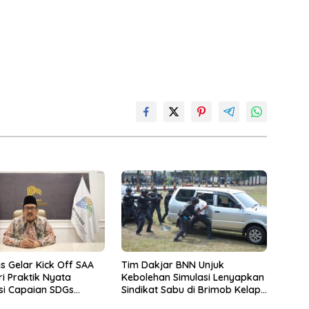
 Gelar Kick Off SAA
Tim Dakjar BNN Unjuk
ri Praktik Nyata
Kebolehan Simulasi Lenyapkan
si Capaian SDGs
Sindikat Sabu di Brimob Kelapa
2030
Dua