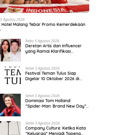
5 Agustus 2026
a Hotel Malang Tebar Promo Kemerdekaan
6
Rabu 5 Agustus 2026
Deretan Artis dan Influencer
yang Ramai Klarifikasi
Sepanjang 2026, Siapa Saja
yang Jadi Sorotan?
Senin 3 Agustus 2026
Festival Teman Tulus Siap
Digelar 10 Oktober 2026 di
Istora Senayan, Penjualan Tiket
Resmi Dibuka
Senin 3 Agustus 2026
Dominasi Tom Holland:
“Spider-Man: Brand New Day”
dan “The Odyssey” Cetak
Rekor Penjualan Box Office
Terbesar dalam Sejarah
Senin 3 Agustus 2026
Company Culture: Ketika Kata
“Keluarga” Menjadi Topeng