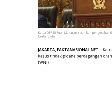
Ketua DPR RI Puan Maharani resmikan pengesahan RUU
Undang./dnl.
JAKARTA, FAKTANASIONAL.NET –
Ketu
kasus tindak pidana perdagangan ora
(WNI).