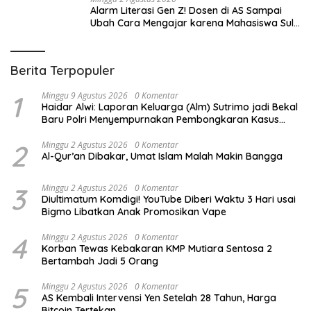
Alarm Literasi Gen Z! Dosen di AS Sampai
Ubah Cara Mengajar karena Mahasiswa Sulit
Memahami Bacaan
Berita Terpopuler
1
Minggu 9 Agustus 2026
0 Komentar
Haidar Alwi: Laporan Keluarga (Alm) Sutrimo jadi Bekal
Baru Polri Menyempurnakan Pembongkaran Kasus
Febrie
2
Minggu 2 Agustus 2026
0 Komentar
Al-Qur’an Dibakar, Umat Islam Malah Makin Bangga
3
Minggu 2 Agustus 2026
0 Komentar
Diultimatum Komdigi! YouTube Diberi Waktu 3 Hari usai
Bigmo Libatkan Anak Promosikan Vape
4
Minggu 2 Agustus 2026
0 Komentar
Korban Tewas Kebakaran KMP Mutiara Sentosa 2
Bertambah Jadi 5 Orang
5
Minggu 2 Agustus 2026
0 Komentar
AS Kembali Intervensi Yen Setelah 28 Tahun, Harga
Bitcoin Tertekan