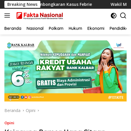
Langsung
akan Pembongkaran Kasus Febrie
Breaking News
Wakil Menteri Perang A
ke
konten
Beranda
Nasional
Polkam
Hukum
Ekonomi
Pendidikan
Beranda
Opini
Opini