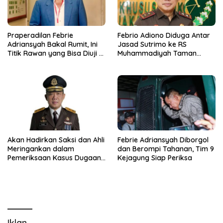
Praperadilan Febrie
Febrio Adiono Diduga Antar
Adriansyah Bakal Rumit, Ini
Jasad Sutrimo ke RS
Titik Rawan yang Bisa Diuji di
Muhammadiyah Taman
Pengadilan
Puring, Kejagung: Dia Bukan
Jaksa
Akan Hadirkan Saksi dan Ahli
Febrie Adriansyah Diborgol
Meringankan dalam
dan Berompi Tahanan, Tim 9
Pemeriksaan Kasus Dugaan
Kejagung Siap Periksa
TPPU Kuasa Hukum Febrie
Adriansyah: Ditawarkan
Penyidik Kejagung
Iklan