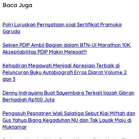
Baca Juga
Polri Luruskan Pernyataan soal Sertifikat Pramuka
Garuda
Sekjen PDIP Ambil Bagian dalam BTN-UI Marathon 10K,
Akseptabilitas PDIP Makin Melesat!!!
Kehadiran Megawati Menjadi Apresiasi Terbaik di
Peluncuran Buku Autobiografi Erros Djarot Volume 2
dan 3
Denny Indrayana Buat Sayembara Terkait Ijazah Gibran
Berhadiah Rp100 Juta
Pengasuh Pesnatren Wali Salatiga Sebut Kiai Miftah dan
Gus Yahya Biang Kegaduhan NU dan Tak Layak Maju di
Muktamar