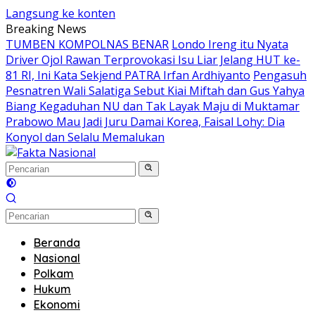
Langsung ke konten
Breaking News
TUMBEN KOMPOLNAS BENAR
Londo Ireng itu Nyata
Driver Ojol Rawan Terprovokasi Isu Liar Jelang HUT ke-
81 RI, Ini Kata Sekjend PATRA Irfan Ardhiyanto
Pengasuh
Pesnatren Wali Salatiga Sebut Kiai Miftah dan Gus Yahya
Biang Kegaduhan NU dan Tak Layak Maju di Muktamar
Prabowo Mau Jadi Juru Damai Korea, Faisal Lohy: Dia
Konyol dan Selalu Memalukan
Beranda
Nasional
Polkam
Hukum
Ekonomi