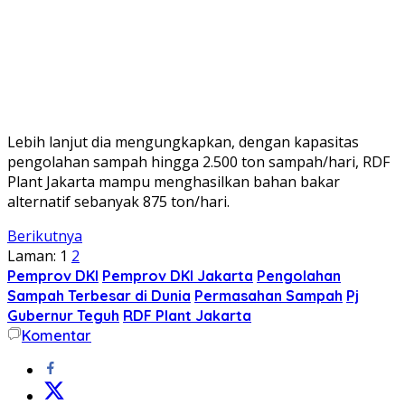
Lebih lanjut dia mengungkapkan, dengan kapasitas
pengolahan sampah hingga 2.500 ton sampah/hari, RDF
Plant Jakarta mampu menghasilkan bahan bakar
alternatif sebanyak 875 ton/hari.
Berikutnya
Laman:
1
2
Pemprov DKI
Pemprov DKI Jakarta
Pengolahan
Sampah Terbesar di Dunia
Permasahan Sampah
Pj
Gubernur Teguh
RDF Plant Jakarta
Komentar