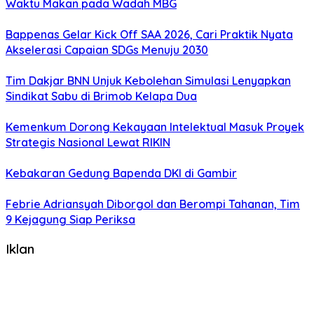
Waktu Makan pada Wadah MBG
Bappenas Gelar Kick Off SAA 2026, Cari Praktik Nyata
Akselerasi Capaian SDGs Menuju 2030
Tim Dakjar BNN Unjuk Kebolehan Simulasi Lenyapkan
Sindikat Sabu di Brimob Kelapa Dua
Kemenkum Dorong Kekayaan Intelektual Masuk Proyek
Strategis Nasional Lewat RIKIN
Kebakaran Gedung Bapenda DKI di Gambir
Febrie Adriansyah Diborgol dan Berompi Tahanan, Tim
9 Kejagung Siap Periksa
Iklan