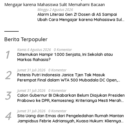
Minggu 2 Agustus 2026
Alarm Literasi Gen Z! Dosen di AS Sampai
Ubah Cara Mengajar karena Mahasiswa Sulit
Memahami Bacaan
Berita Terpopuler
1
Kamis 6 Agustus 2026
0 Komentar
Ditemukan Hampir 1.000 Senjata, Ini Sekolah atau
Markas Rahasia?
2
Jumat 31 Juli 2026
0 Komentar
Petenis Putri Indonesia Janice Tjen Tak Masuk
Perempat Final dalam WTA 500 Mubadala DC Open,
Kalah dari Asal Rusia Anna Kalinskaya
3
Jumat 31 Juli 2026
0 Komentar
Calon Gubernur BI Dikabarkan Belum Diajukan Presiden
Prabowo ke DPR, Kemsesneg: Kriterianya Mesti Merah
Putih
4
Jumat 31 Juli 2026
0 Komentar
Sita Uang dan Emas dari Pengeledahan Rumah Mantan
Jampidsus Febrie Adriansyah, Kuasa Hukum: Kliennya
Minta Ungkap Siapa Pemiliknya