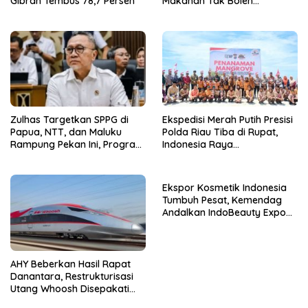
Gibran Tembus 78,7 Persen
Makanan Tak Boleh
Disimpan Lebih dari 4 Jam
Zulhas Targetkan SPPG di
Ekspedisi Merah Putih Presisi
Papua, NTT, dan Maluku
Polda Riau Tiba di Rupat,
Rampung Pekan Ini, Program
Indonesia Raya
MBG Dipercepat
Berkumandang di Wilayah
Terluar
Ekspor Kosmetik Indonesia
Tumbuh Pesat, Kemendag
Andalkan IndoBeauty Expo
Perluas Pasar Dunia
AHY Beberkan Hasil Rapat
Danantara, Restrukturisasi
Utang Whoosh Disepakati
Diambil Alih Kemenkeu