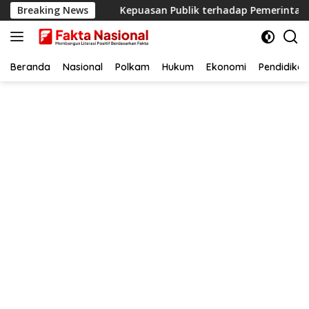
Langsung
ahasia?
Breaking News
Kepuasan Publik terhadap Pemerintahan Prabo
ke
konten
Beranda
Nasional
Polkam
Hukum
Ekonomi
Pendidikan