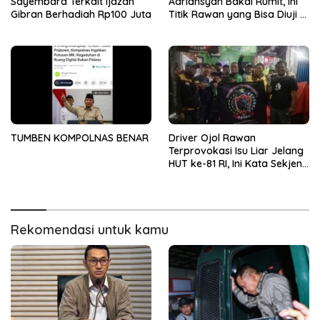
Sayembara Terkait Ijazah
Adriansyah Bakal Rumit, Ini
Gibran Berhadiah Rp100 Juta
Titik Rawan yang Bisa Diuji di
Pengadilan
TUMBEN KOMPOLNAS BENAR
Driver Ojol Rawan
Terprovokasi Isu Liar Jelang
HUT ke-81 RI, Ini Kata Sekjend
PATRA Irfan Ardhiyanto
Rekomendasi untuk kamu