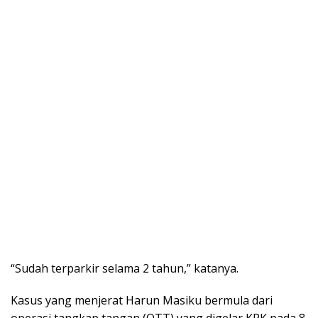
“Sudah terparkir selama 2 tahun,” katanya.
Kasus yang menjerat Harun Masiku bermula dari
operasi tangkap tangan (OTT) yang digelar KPK pada 8