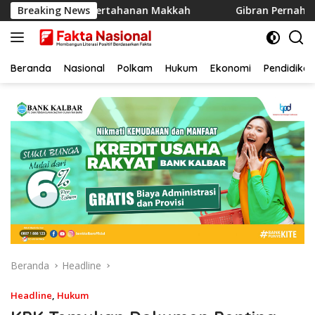
Langsung
asuk Pakta Pertahanan Makkah
Breaking News
Gibran Pernah Tunjukkan 
ke
konten
Beranda
Nasional
Polkam
Hukum
Ekonomi
Pendidikan
Beranda
Headline
Headline
,
Hukum