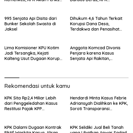
Sekretaris Pendiri Indonesia
Pertimbangkan Panggil
IAW
Paksa Rudy Tanoe
995 Senjata Api Disita dari
Dihukum 4,6 Tahun Terkait
Bunker Sekolah Swasta di
Korupsi Dana Desa,
Jaksel
Terdakwa dan Penasihat
Hukum Sepakat Tidak
Ajukan Banding
Lima Komisioner KPU Kotim
Anggota Komcad Divonis
Jadi Tersangka, Kejati
Penjara karena Kasus
Kalteng Usut Dugaan Korupsi
Senjata Api Rakitan,
Dana Hibah Pilkada Rp40
Hukuman Lebih Ringan dari
Miliar
Tuntutan Jaksa
Rekomendasi untuk kamu
KPK Sita Rp2,4 Miliar Lebih
Hendardi Minta Kasus Febrie
dari Penggeledahan Kasus
Adriansyah Dialihkan ke KPK,
Restitusi Pajak KPP
Soroti Transparansi
Banjarmasin, Penyidikan
Kejagung
Terus Dikembangkan
KPK Dalami Dugaan Kontrak
KPK Selidiki Jual Beli Tanah
Fiktif Waskita Karya, Aliran
yang Libatkan Anwar Sadad