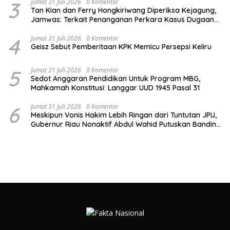
3
Jumat 31 Juli 2026
0 Komentar
Tan Kian dan Ferry Hongkiriwang Diperiksa Kejagung,
Jamwas: Terkait Penanganan Perkara Kasus Dugaan
Korupsi Asabri dan Jiwasraya
4
Jumat 31 Juli 2026
0 Komentar
Geisz Sebut Pemberitaan KPK Memicu Persepsi Keliru
5
Jumat 31 Juli 2026
0 Komentar
Sedot Anggaran Pendidikan Untuk Program MBG,
Mahkamah Konstitusi: Langgar UUD 1945 Pasal 31
6
Jumat 31 Juli 2026
0 Komentar
Meskipun Vonis Hakim Lebih Ringan dari Tuntutan JPU,
Gubernur Riau Nonaktif Abdul Wahid Putuskan Banding
dalam Kasus Jatah Preman