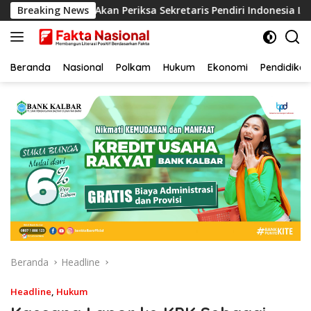
Langsung
nkeu, KPK Akan Periksa Sekretaris Pendiri Indonesia IAW
Breaking News
ke
konten
Beranda
Nasional
Polkam
Hukum
Ekonomi
Pendidikan
Beranda
Headline
Headline
,
Hukum